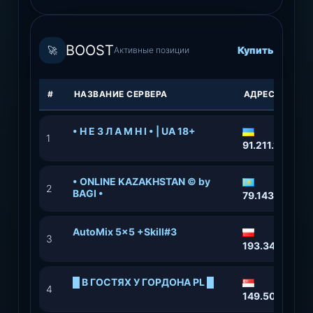
BOOST
🚀
Купить
Активные позиции
#
НАЗВАНИЕ СЕРВЕРА
АДРЕС
• Н Е З Л А М Н І • | UA 18+
1
91.211.118.36
• ONLINE KAZAKHSTAN © by
2
BAGI •
79.143.20.196
AutoMix 5x5 +Skill#3
3
193.34.212.13
█ В ГОСТЯХ У ГОРДОНА PL █
4
149.50.98.60