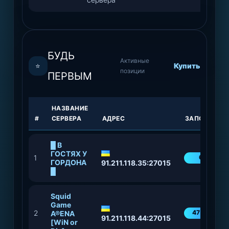
БУДЬ
Активные
⭐
Купить
позиции
ПЕРВЫМ
НАЗВАНИЕ
#
СЕРВЕРА
АДРЕС
ЗАПОЛНЕНН
█ В
ГОСТЯХ У
1
69%
ГОРДОНА
91.211.118.35:27015
█
Squid
Game
2
47%
A®ENA
91.211.118.44:27015
[WiN or