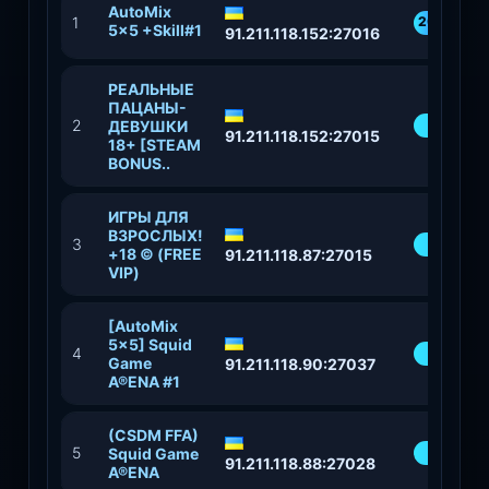
AutoMix
1
20
5x5 +Skill#1
91.211.118.152:27016
%
РЕАЛЬНЫЕ
ПАЦАНЫ-
2
94
ДЕВУШКИ
91.211.118.152:27015
18+ [STEAM
BONUS..
​ИГРЫ ДЛЯ
ВЗРОСЛЫХ!
3
75%
+18 © (FREE
91.211.118.87:27015
VIP)
[AutoMix
5x5] Squid
4
82%
Game
91.211.118.90:27037
A®ENA #1
(CSDM FFA)
5
83%
Squid Game
91.211.118.88:27028
A®ENA