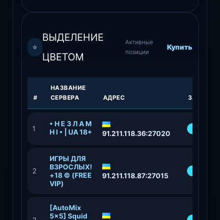
ВЫДЕЛЕНИЕ
Активные
⭐
Купить
позиции
ЦВЕТОМ
НАЗВАНИЕ
#
СЕРВЕРА
АДРЕС
ЗАПОЛНЕ
• Н Е З Л А М
1
94
Н І • | UA 18+
91.211.118.36:27020
​ИГРЫ ДЛЯ
ВЗРОСЛЫХ!
2
75%
+18 © (FREE
91.211.118.87:27015
VIP)
[AutoMix
5x5] Squid
3
82%