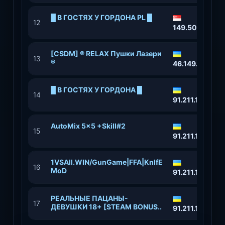
█ В ГОСТЯХ У ГОРДОНА PL █
12
149.50.98.60:
[CSDM] ® RELAX Пушки Лазери
13
®
46.149.83.177:
█ В ГОСТЯХ У ГОРДОНА █
14
91.211.118.35:
AutoMix 5x5 +Skill#2
15
91.211.118.152
1VSAll.WIN/GunGame|FFA|KnIfE
16
MoD
91.211.118.90:
РЕАЛЬНЫЕ ПАЦАНЫ-
17
ДЕВУШКИ 18+ [STEAM BONUS..
91.211.118.152