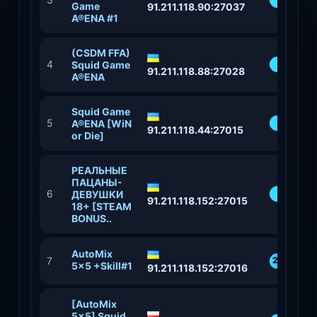
Game
91.211.118.90:27037
A®ENA #1
(CSDM FFA)
4
83%
Squid Game
91.211.118.88:27028
A®ENA
Squid Game
5
47%
A®ENA [WiN
91.211.118.44:27015
or Die]
РЕАЛЬНЫЕ
ПАЦАНЫ-
6
94
ДЕВУШКИ
91.211.118.152:27015
18+ [STEAM
BONUS..
AutoMix
7
20
5x5 +Skill#1
91.211.118.152:27016
%
[AutoMix
5x5] Squid