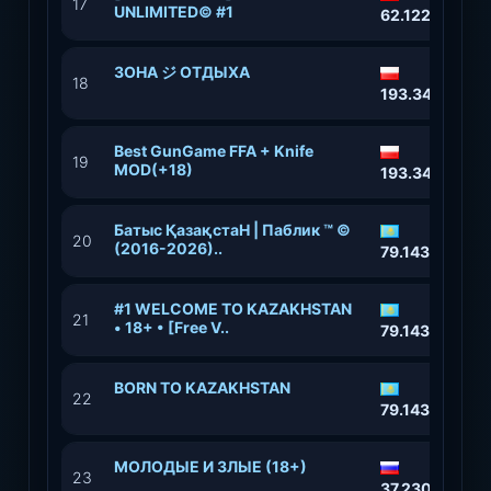
17
UNLIMITED© #1
62.122.215.22
ЗОНА ジ ОТДЫХА
18
193.34.212.13
Best GunGame FFA + Knife
19
MOD(+18)
193.34.212.13
Батыс ҚазақстаН | Паблик ™ ©
20
(2016-2026)..
79.143.20.194
#1 WELCOME TO KAZAKHSTAN
21
• 18+ • [Free V..
79.143.20.193
BORN TO KAZAKHSTAN
22
79.143.20.20
МОЛОДЫЕ И ЗЛЫЕ (18+)
23
37.230.228.19