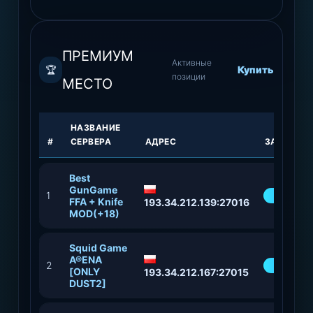
ПРЕМИУМ
Активные
🏆
Купить
позиции
МЕСТО
НАЗВАНИЕ
#
СЕРВЕРА
АДРЕС
ЗАПОЛНЕ
Best
GunGame
1
60%
FFA + Knife
193.34.212.139:27016
MOD(+18)
Squid Game
A®ENA
2
59%
[ONLY
193.34.212.167:27015
DUST2]