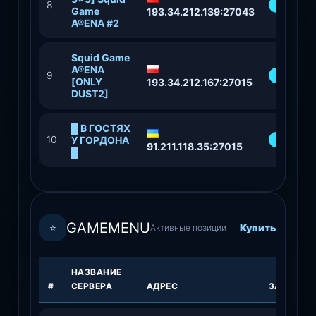
8
82%
Game
193.34.212.139:27043
A®ENA #2
Squid Game
A®ENA
9
59%
[ONLY
193.34.212.167:27015
DUST2]
█ В ГОСТЯХ
10
69%
У ГОРДОНА
91.211.118.35:27015
█
GAMEMENU
⭐
Купить
Активные позиции
НАЗВАНИЕ
#
СЕРВЕРА
АДРЕС
ЗАПОЛНЕ