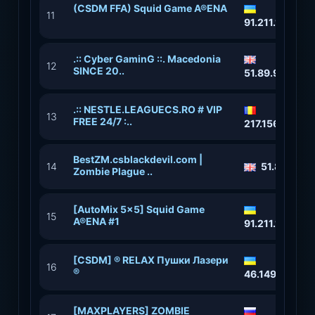
(CSDM FFA) Squid Game A®ENA
11
91.211.118.88
.:: Cyber GaminG ::. Macedonia
12
SINCE 20..
51.89.93.150:
.:: NESTLE.LEAGUECS.RO # VIP
13
FREE 24/7 :..
217.156.22.36
BestZM.csblackdevil.com |
14
51.89.78.3
Zombie Plague ..
[AutoMix 5x5] Squid Game
15
A®ENA #1
91.211.118.90
[CSDM] ® RELAX Пушки Лазери
16
®
46.149.83.177
[MAXPLAYERS] ZOMBIE