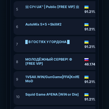
亗 СІЧ UA™ | Public [FREE VIP] 亗
5
91.211.118.77:
AutoMix 5x5 +Skill#2
6
91.211.118.152
█ В ГОСТЯХ У ГОРДОНА █
7
91.211.118.35:
МОЛОДЁЖНЫЙ СЕРВЕР! ©
8
[FREE VIP]
46.174.52.27:
1VSAll.WIN/GunGame|FFA|KnIfE
9
MoD
91.211.118.90
Squid Game A®ENA [WiN or Die]
10
91.211.118.44: