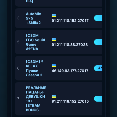
Die]
AutoMix
3
82%
5x5
91.211.118.152:27017
+Skill#2
(CSDM
FFA) Squid
5
83%
Game
91.211.118.88:27028
A®ENA
[CSDM] ®
RELAX
6
47%
Пушки
46.149.83.177:27017
Лазери ®
РЕАЛЬНЫЕ
ПАЦАНЫ-
ДЕВУШКИ
7
94%
18+
91.211.118.152:27015
[STEAM
BONUS..