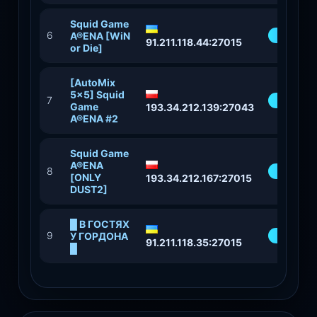
Squid Game
6
47%
A®ENA [WiN
91.211.118.44:27015
or Die]
[AutoMix
5x5] Squid
7
82%
Game
193.34.212.139:27043
A®ENA #2
Squid Game
A®ENA
8
59%
[ONLY
193.34.212.167:27015
DUST2]
█ В ГОСТЯХ
9
69%
У ГОРДОНА
91.211.118.35:27015
█