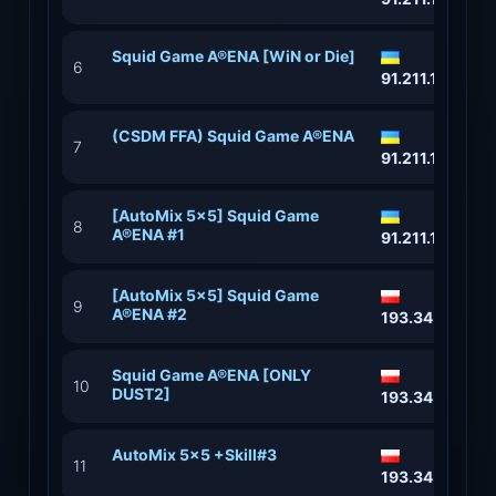
Squid Game A®ENA [WiN or Die]
6
91.211.118.44:
(CSDM FFA) Squid Game A®ENA
7
91.211.118.88:
[AutoMix 5x5] Squid Game
8
A®ENA #1
91.211.118.90:
[AutoMix 5x5] Squid Game
9
A®ENA #2
193.34.212.13
Squid Game A®ENA [ONLY
10
DUST2]
193.34.212.16
AutoMix 5x5 +Skill#3
11
193.34.212.13