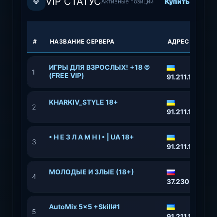
VIP СТАТУС
💎
Купить
Активные позиции
#
НАЗВАНИЕ СЕРВЕРА
АДРЕС
​ИГРЫ ДЛЯ ВЗРОСЛЫХ! +18 ©
1
(FREE VIP)
91.211.118.87:
KHARKIV_STYLE 18+
2
91.211.118.88:
• Н Е З Л А М Н І • | UA 18+
3
91.211.118.36:
МОЛОДЫЕ И ЗЛЫЕ (18+)
4
37.230.228.19
AutoMix 5x5 +Skill#1
5
91.211.118.152