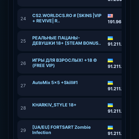
CS2.WORLDCS.RO # [SKINS |VIP
24
+ REVIVE| R..
191.96.94.150
РЕАЛЬНЫЕ ПАЦАНЫ-
25
ДЕВУШКИ 18+ [STEAM BONUS..
91.211.118.152
​ИГРЫ ДЛЯ ВЗРОСЛЫХ! +18 ©
26
(FREE VIP)
91.211.118.87:
AutoMix 5x5 +Skill#1
27
91.211.118.152
KHARKIV_STYLE 18+
28
91.211.118.88
[UA/EU] FORTSART Zombie
29
Infection
91.211.118.90