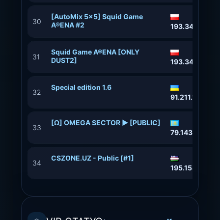
[AutoMix 5x5] Squid Game
30
A®ENA #2
193.34.212.13
Squid Game A®ENA [ONLY
31
DUST2]
193.34.212.16
Special edition 1.6
32
91.211.118.87:
[Ω] OMEGA SECTOR ► [PUBLIC]
33
79.143.20.20
CSZONE.UZ - Public [#1]
34
195.158.11.77: