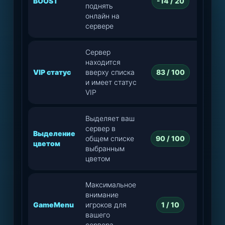
BOOST
-14 / 20
Выте
поднять
онлайн на
сервере
Сервер
находится
VIP статус
вверху списка
83 / 100
и имеет статус
VIP
Выделяет ваш
сервер в
Выделение
общем списке
90 / 100
цветом
выбранным
цветом
Максимальное
внимание
GameMenu
игроков для
1 / 10
вашего
сервера