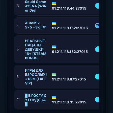
Squid Game
3
47%
A®ENA [WiN
91.211.118.44:27015
or Die]
AutoMix
4
20
5x5 +Skill#1
91.211.118.152:27016
%
РЕАЛЬНЫЕ
ПАЦАНЫ-
5
94
ДЕВУШКИ
91.211.118.152:27015
18+ [STEAM
BONUS..
​ИГРЫ ДЛЯ
ВЗРОСЛЫХ!
6
75%
+18 © (FREE
91.211.118.87:27015
VIP)
█ В ГОСТЯХ
7
69%
У ГОРДОНА
91.211.118.35:27015
█