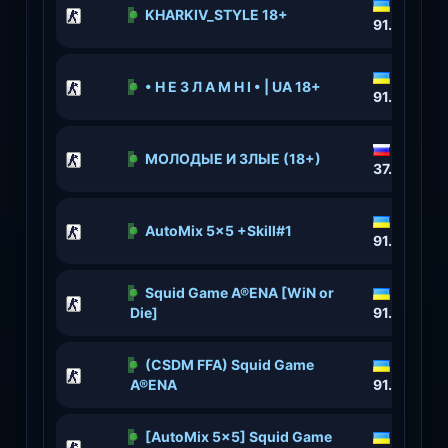
KHARKIV_STYLE 18+
91.211.118
• Н Е З Л А М Н І • | UA 18+
91.211.118
МОЛОДЫЕ И ЗЛЫЕ (18+)
37.230.22
AutoMix 5x5 +Skill#1
91.211.118
Squid Game A®ENA [WiN or
Die]
91.211.118
(CSDM FFA) Squid Game
A®ENA
91.211.118
[AutoMix 5x5] Squid Game