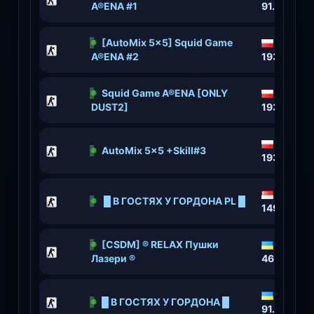
A®ENA #1
91.211.118
[AutoMix 5x5] Squid Game
A®ENA #2
193.34.21
Squid Game A®ENA [ONLY
DUST2]
193.34.212
AutoMix 5x5 +Skill#3
193.34.21
█ В ГОСТЯХ У ГОРДОНА PL █
149.50.98
[CSDM] ® RELAX Пушки
Лазери ®
46.149.83.
█ В ГОСТЯХ У ГОРДОНА █
91.211.118