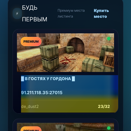
БУДЬ
Купить
Премиум места
⚡
место
листинга
ПЕРВЫМ
PREMIUM
█ В ГОСТЯХ У ГОРДОНА █
91.211.118.35:27015
de_dust2
23/32
Подробнее
Играть