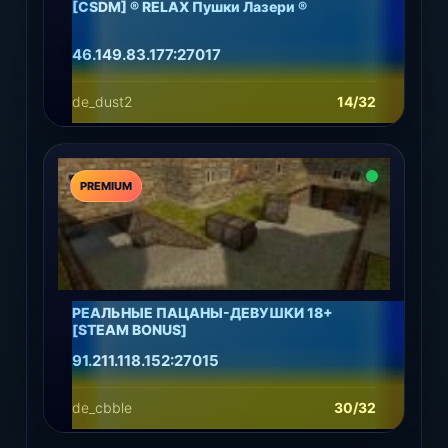
[CSDM] ® RELAX Пушки Лазери ®
46.149.83.177:27017
de_dust2
14/32
Подробнее
Играть
PREMIUM
РЕАЛЬНЫЕ ПАЦАНЫ-ДЕВУШКИ 18+
[STEAM BONUS]
91.211.118.152:27015
de_cbble
30/32