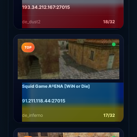
193.34.212.167:27015
de_dust2
18/32
Подробнее
Играть
TOP
Squid Game A®ENA [WiN or Die]
91.211.118.44:27015
de_inferno
17/32
Подробнее
Играть