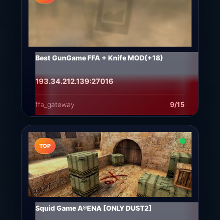
Best GunGame FFA + Knife MOD(+18)
193.34.212.139:27016
ffa_gateway
9/15
Подробнее
Играть
TOP
Squid Game A®ENA [ONLY DUST2]