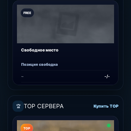
Подробнее
Играть
FREE
Свободное место
Позиция свободна
~
-/-
Купить место
TOP СЕРВЕРА
🏆
Купить TOP
TOP