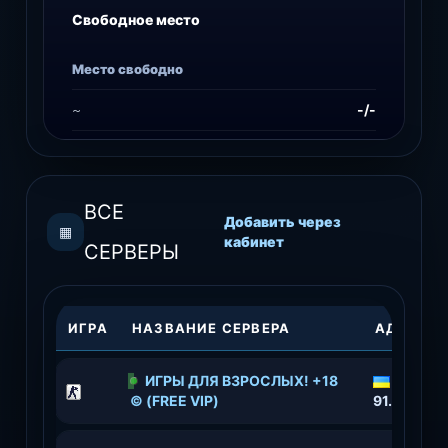
Свободное место
Место свободно
~
-/-
Купить место
ВСЕ
Добавить через
▦
кабинет
СЕРВЕРЫ
ИГРА
НАЗВАНИЕ СЕРВЕРА
АДРЕС
​ИГРЫ ДЛЯ ВЗРОСЛЫХ! +18
© (FREE VIP)
91.211.118