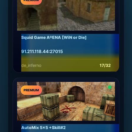
PREMIUM
Squid Game A®ENA [WiN or Die]
91.211.118.44:27015
de_inferno
17/32
Подробнее
Играть
PREMIUM
AutoMix 5x5 +Skill#2