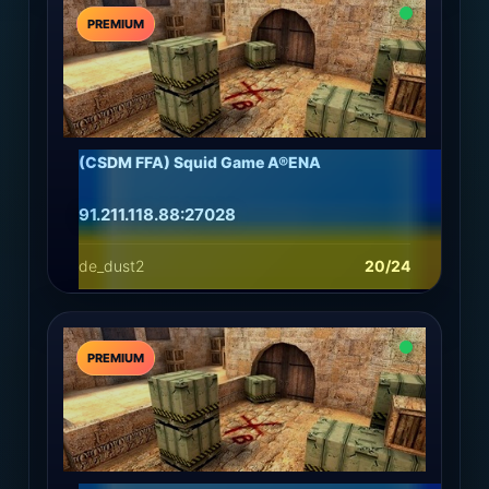
PREMIUM
(CSDM FFA) Squid Game A®ENA
91.211.118.88:27028
de_dust2
20/24
Подробнее
Играть
PREMIUM