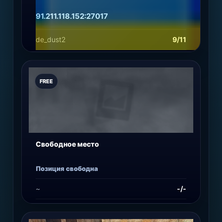
91.211.118.152:27017
de_dust2
9/11
Подробнее
Играть
FREE
Свободное место
Позиция свободна
~
-/-
Купить место