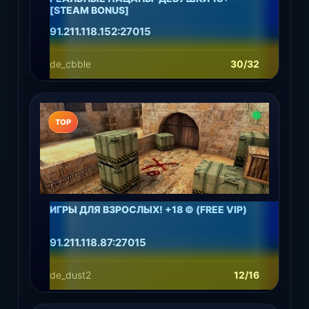
[STEAM BONUS]
91.211.118.152:27015
de_cbble
30/32
Подробнее
Играть
TOP
​ИГРЫ ДЛЯ ВЗРОСЛЫХ! +18 © (FREE VIP)
91.211.118.87:27015
de_dust2
12/16