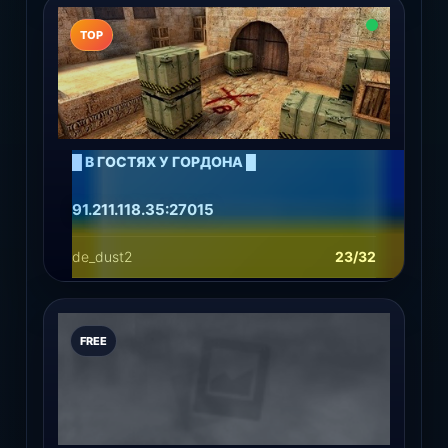
Подробнее
Играть
TOP
█ В ГОСТЯХ У ГОРДОНА █
91.211.118.35:27015
de_dust2
23/32
Подробнее
Играть
FREE