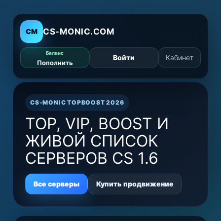
CS-MONIC.COM
CM
Баланс
Войти
Кабинет
Гла
Пополнить
CS-MONIC TOPBOOST 2026
TOP, VIP, BOOST И
ЖИВОЙ СПИСОК
СЕРВЕРОВ CS 1.6
Все серверы
Купить продвижение