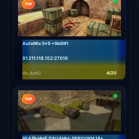
TOP
AutoMix 5x5 +Skill#1
91.211.118.152:27016
de_dust2
4/20
Подробнее
Играть
TOP
РЕАЛЬНЫЕ ПАЦАНЫ-ДЕВУШКИ 18+