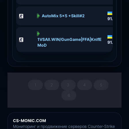
AutoMix 5x5 +Skill#2
91.211.118
1VSAll.WIN/GunGame|FFA|KnIfE
91.211.118
MoD
1
2
3
4
5
6
CS-MONIC.COM
Мониторинг и продвижение серверов Counter-Strike